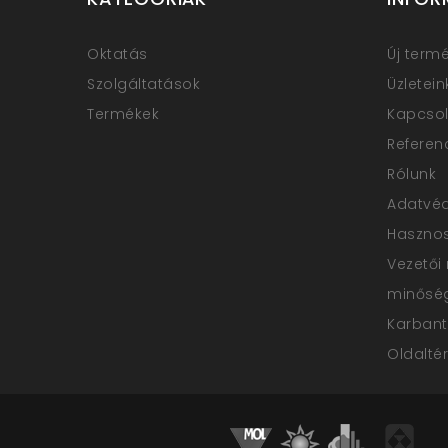
Oktatás
Új term
Szolgáltatások
Üzletein
Termékek
Kapcsol
Referen
Rólunk
Adatvé
Haszno
Vezetői 
minőség
Karbanta
Oldalté