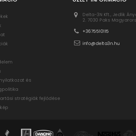
Delta-3N Kft., Jedlik Án
ékek
2. 7030 Paks Magyaror
k
+3675510115
at
info@delta3n.hu
ciák
delem
s
nyilatkozat és
politika
rtási stratégiák fejlődése
rkép