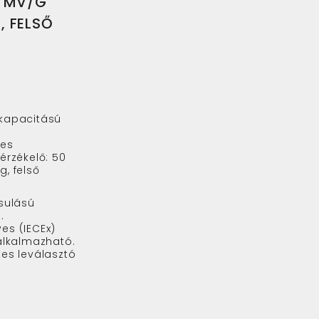
0 MV/G
, FELSŐ
kapacitású
tes
érzékelő: 50
, felső
sulású
.
es (IECEx)
alkalmazható.
es leválasztó