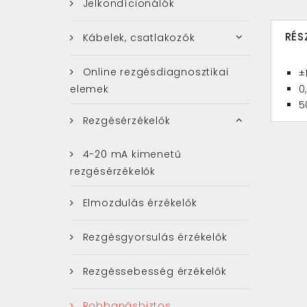
Jelkondícionálók
RÉS
Kábelek, csatlakozók
Online rezgésdiagnosztikai
±
0
elemek
5
Rezgésérzékelők
4-20 mA kimenetű
rezgésérzékelők
Elmozdulás érzékelők
Rezgésgyorsulás érzékelők
Rezgéssebesség érzékelők
Robbanásbiztos