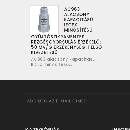
AC963
ALACSONY
KAPACITÁSÚ
IECEX
MINŐSÍTÉSŰ
GYÚJTÓSZIKRAMENTES
REZGÉSGYORSULÁS ÉRZÉKELŐ:
50 MV/G ÉRZÉKENYSÉG, FELSŐ
KIVEZETÉSŰ
AC963 alacsony kapacitású
IECEx minősítésű...
KATEGÓRIÁK
INFOR