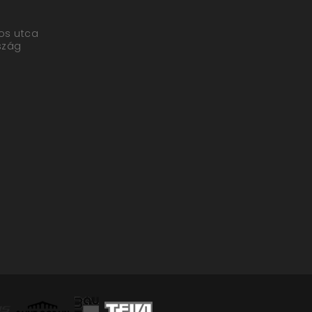
yos utca
szág