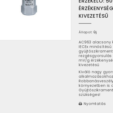
ÉRZÉKELŐ: 5
ÉRZÉKENYSÉG
KIVEZETÉSŰ
Állapot:
Új
AC963 alacsony 
IECEx minősítésű
gyújtószikramen
rezgésgyorsulás 
mV/g érzékenység
kivezetésű
Kiváló nagy gyor
alkalmazásokhoz
Robbanásveszély
környezetben is 
Gyújtószikrament
szükséges!
Nyomtatás