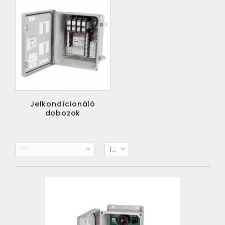
Jelkondícionáló
dobozok
--
15