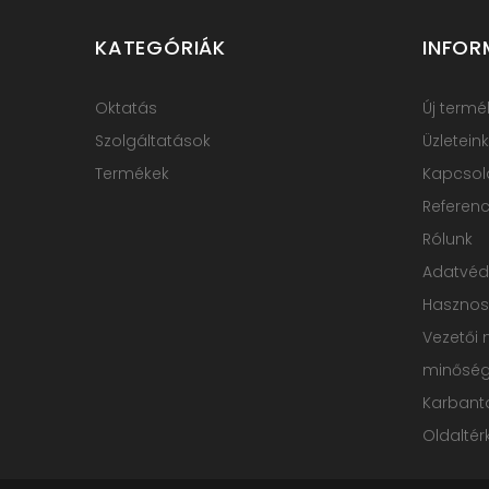
KATEGÓRIÁK
INFOR
Oktatás
Új termé
Szolgáltatások
Üzleteink
Termékek
Kapcsol
Referenc
Rólunk
Adatvé
Hasznos
Vezetői 
minőségp
Karbanta
Oldaltér