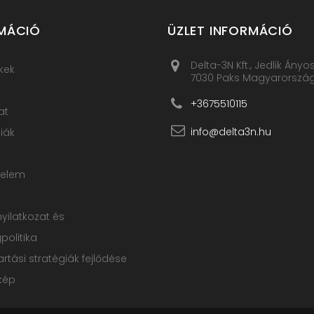
MÁCIÓ
ÜZLET INFORMÁCIÓ
Delta-3N Kft., Jedlik Ányo
kek
7030 Paks Magyarorszá
+3675510115
at
info@delta3n.hu
iák
delem
nyilatkozat és
olitika
rtási stratégiák fejlődése
kép