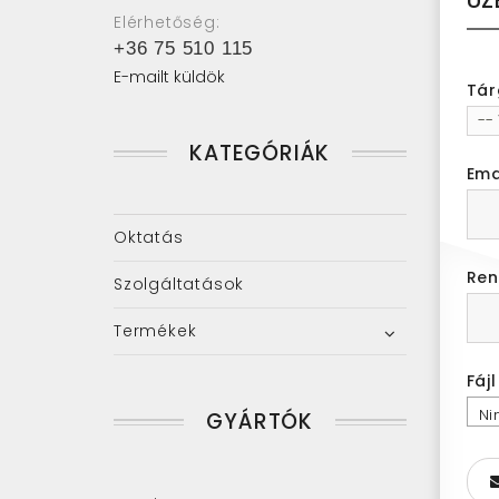
Elérhetőség:
+36 75 510 115
E-mailt küldök
Tár
--
KATEGÓRIÁK
Ema
Oktatás
Ren
Szolgáltatások
Termékek
Fáj
Ni
GYÁRTÓK
kiv