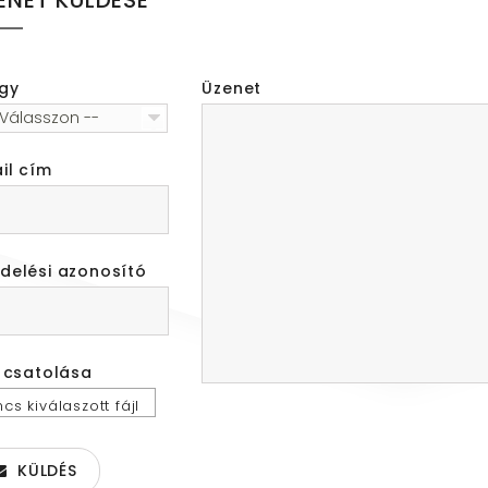
gy
Üzenet
 Válasszon --
il cím
delési azonosító
l csatolása
ncs kiválaszott fájl
Fájl
álasztása
KÜLDÉS