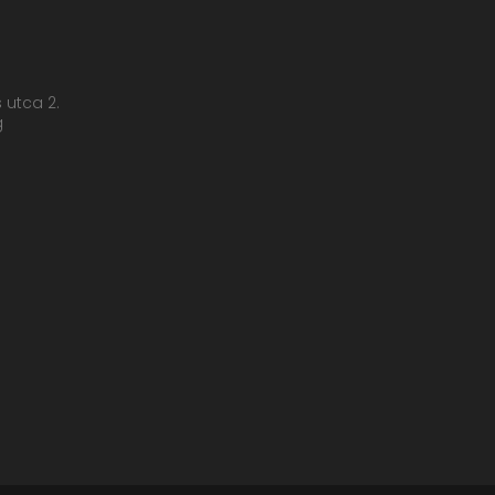
s utca 2.
g