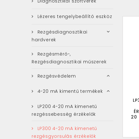
Diagnosztikai szoftverek
Lézeres tengelybeállító eszköz
Rezgésdiagnosztikai
hardverek
Rezgésmérő-,
Rezgésdiagnosztikai műszerek
Rezgésvédelem
4-20 mA kimentű termékek
LP
LP200 4-20 mA kimenetű
É
rezgéssebesség érzékelők
20 
LP300 4-20 mA kimenetű
rezgésgyorsulás érzékelők