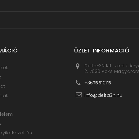
MÁCIÓ
ÜZLET INFORMÁCIÓ
Delta-3N Kft., Jedlik Án
ékek
2. 7030 Paks Magyaror
k
+3675510115
at
info@delta3n.hu
ciák
delem
s
nyilatkozat és