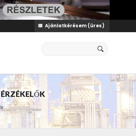
Ajánlatkérésem
(üres)
 ÉRZÉKELŐK
ők