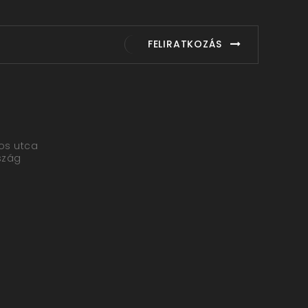
FELIRATKOZÁS
yos utca
szág