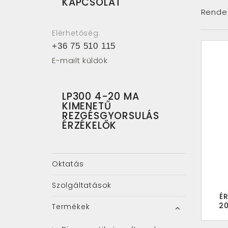
KAPCSOLAT
Rende
Elérhetőség:
+36 75 510 115
E-mailt küldök
LP300 4-20 MA
KIMENETŰ
REZGÉSGYORSULÁS
ÉRZÉKELŐK
Oktatás
Szolgáltatások
É
20
Termékek