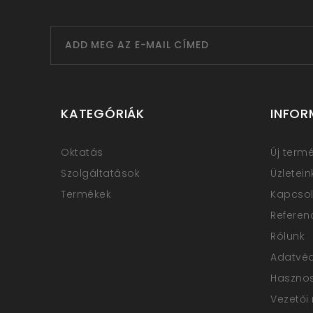
KATEGÓRIÁK
INFOR
Oktatás
Új term
Szolgáltatások
Üzletein
Termékek
Kapcsol
Referen
Rólunk
Adatvé
Haszno
Vezetői 