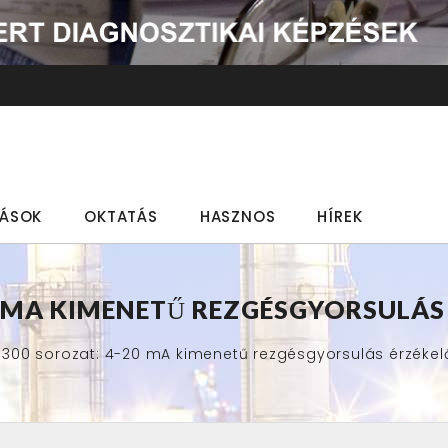
TÁSOK
OKTATÁS
HASZNOS
HÍREK
0 MA KIMENETŰ REZGÉSGYORSULÁS
P300 sorozat: 4-20 mA kimenetű rezgésgyorsulás érzékel