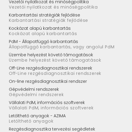
Vezetői nyilatkozat és minőségpolitika
Vezetői nyilatkozat és minőségpolitika
Karbantartási stratégiák fejlődése
Karbantartási stratégiák fejlődése
Kockázat alapú karbantartás
Kockázat alapú karbantartás
PdM - Állapotfüggő karbantartás
Állapotfüggő karbantartás, vagy angolul PdM
Üzembe helyezést követő támogatások
Üzembe helyezést követő támogatások
Off-Line rezgésdiagnosztikai rendszerek
Off-Line rezgésdiagnosztikai rendszerek
On-line rezgésdiagnosztikai rendszer
Gépvédelmi rendszerek
Gépvédelmi rendszerek
Vállalati PdM, információs szoftverek
Vállalati PdM, információs szoftverek
Letőlthető anyagok - AZIMA
Letőlthető anyagok
Rezgésdiagnosztika tervezési segédletek