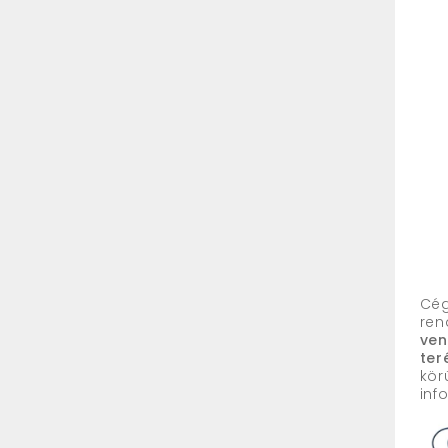
Cég
ren
ven
ter
kör
inf