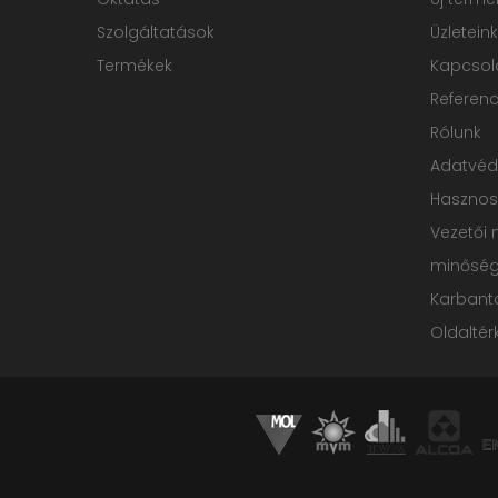
Szolgáltatások
Üzleteink
Termékek
Kapcsol
Referenc
Rólunk
Adatvé
Hasznos
Vezetői 
minőségp
Karbanta
Oldaltér