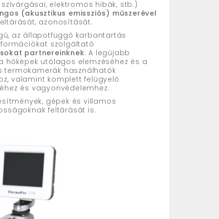
szivárgásai, elektromos hibák, stb.)
ngos (akusztikus emissziós) műszerével
feltárását, azonosítását.
ú, az állapotfüggő karbantartás
nformációkat szolgáltató
ásokat partnereinknek
. A legújabb
k a hőképek utólagos elemzéséhez és a
rös termokamerák használhatók
oz, valamint komplett felügyelő
letéhez és vagyonvédelemhez.
tesítmények, gépek és villamos
osságoknak feltárását is.