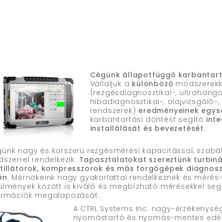
Cégünk állapotfüggő karbantartá
Vállaljuk a
különböző
módszerekk
(rezgésdiagnosztikai-, ultrahang
hibadiagnosztikai-, olajvizsgáló-, 
rendszerek)
eredményeinek egys
karbantartási döntést segítő
int
installálását és bevezetését
.
ünk nagy és korszerű rezgésmérési kapacitással, szabály
dszerrel rendelkezik.
Tapasztalatokat szereztünk turbiná
tillátorok, kompresszorok és más forgógépek diagnoszt
én
. Mérnökeink nagy gyakorlattal rendelkeznek és mérés-
ülmények között is kiváló és megbízható mérésekkel seg
ormációk megalapozását.
A CTRL Systems Inc. nagy-érzékenysé
nyomástartó és nyomás-mentes edény