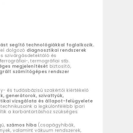
st segítő technológiákkal foglalkozik.
el dolgozó
diagnosztikai rendszerek
os szivárgásdetektáló és
ferrográfiai-, termográfiai stb.
éges megjelenítését
biztosító,
egrált számítógépes rendszer
- és tudásbázisú szakértői kiértékelő
k, generátorok, szivattyúk,
ikai vizsgálata és állapot-felügyelete
technikusaink a legkülönfélébb ipari
ítik a karbantartáshoz szükséges
gű,
számos hiba
(csapágyhibák,
ek, valamint vákuum rendszerek,