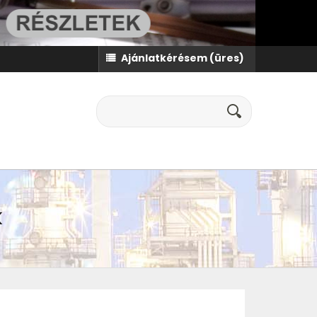
Ajánlatkérésem
(üres)
K