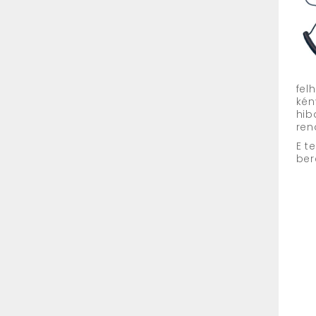
fel
kén
hib
ren
E t
ber