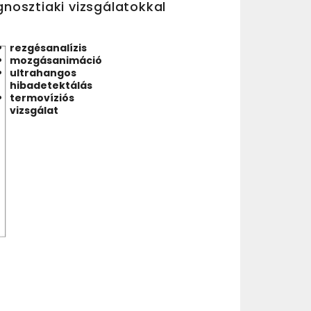
nosztiaki vizsgálatokkal
rezgésanalízis
mozgásanimáció
ultrahangos
hibadetektálás
termovíziós
vizsgálat