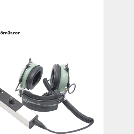
rőműszer