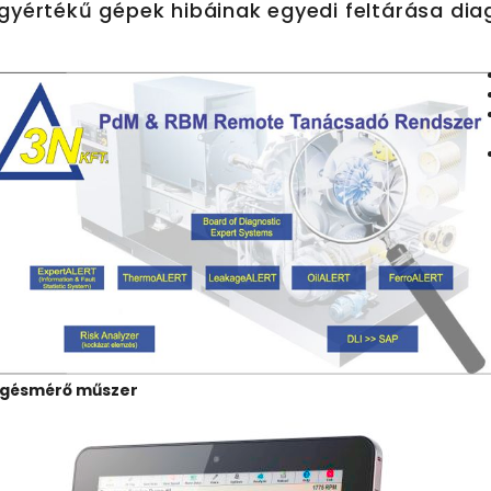
gyértékű gépek hibáinak egyedi feltárása diag
gésmérő műszer