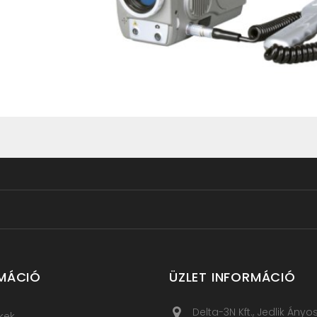
MÁCIÓ
ÜZLET INFORMÁCIÓ
Delta-3N Kft., Jedlik Ányo
kek