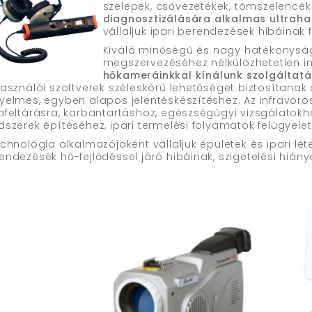
szelepek, csővezetékek, tömszelencék 
diagnosztizálására alkalmas ultraha
vállaljuk ipari berendezések hibáinak 
Kiváló minőségű és nagy hatékonyság
megszervezéséhez nélkülözhetetlen i
hőkameráinkkal
kínálunk szolgáltat
használói szoftverek széleskörű lehetőséget biztosítana
yelmes, egyben alapos jelentéskészítéshez. Az infravö
afeltárásra, karbantartáshoz, egészségügyi vizsgálatokh
dszerek építéséhez, ipari termelési folyamatok felügye
echnológia alkalmazójaként vállaljuk épületek és ipari lé
endezésék hő-fejlődéssel járó hibáinak, szigetelési hiány