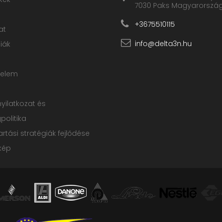
7030 Paks Magyarorszá
+3675510115
at
info@delta3n.hu
iák
delem
nyilatkozat és
olitika
rtási stratégiák fejlődése
kép