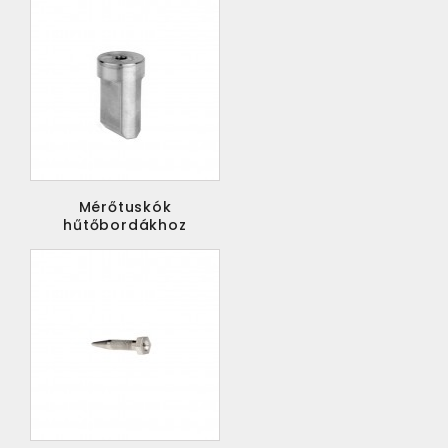
Mérőtuskók
hűtőbordákhoz