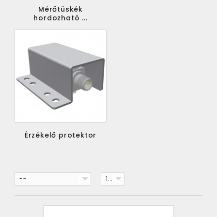
Mérőtüskék
hordozható ...
Érzékelő protektor
--
15