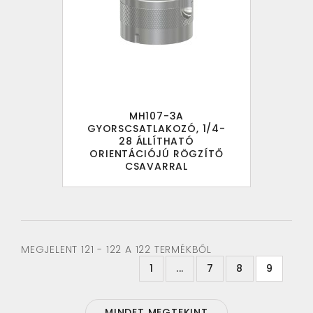
MH107-3A
GYORSCSATLAKOZÓ, 1/4-
28 ÁLLÍTHATÓ
ORIENTÁCIÓJÚ RÖGZÍTŐ
CSAVARRAL
MEGJELENT 121 - 122 A 122 TERMÉKBŐL
1
...
7
8
9
MINDET MEGTEKINT