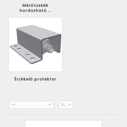
Mérőtüskék
hordozható ...
Érzékelő protektor
--
15