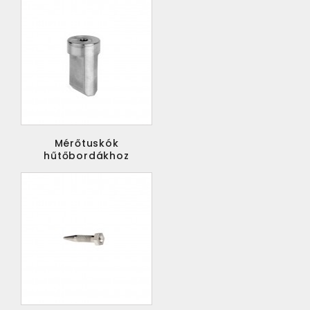
Mérőtuskók
hűtőbordákhoz